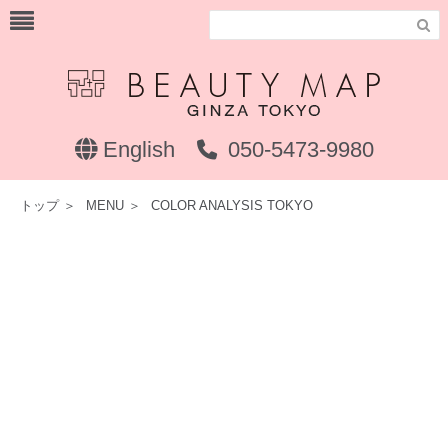

English
050-5473-9980
トップ
＞
MENU
＞
COLOR ANALYSIS TOKYO